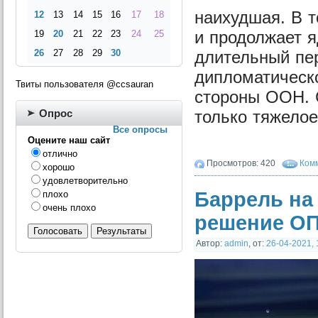
наихудшая. В 
12
13
14
15
16
17
18
и продолжает 
19
20
21
22
23
24
25
26
27
28
29
30
длительный пер
дипломатическ
Твиты пользователя @ccsauran
стороны ООН. С
Опрос
только тяжелое
Все опросы
Оцените наш сайт
отлично
Просмотров: 420
Комм
хорошо
удовлетворительно
Баррель на 
плохо
очень плохо
решение ОП
Голосовать
Результаты
Автор:
admin
,
от:
26-04-2021, 