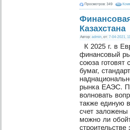
Просмотров: 349
Комм
Финансовая
Казахстана
Автор:
admin
,
от:
7-04-2021, 1
К 2025 г. в 
финансовый рын
союза готовят
бумаг, стандар
наднациональн
рынка ЕАЭС. П
волновать воп
также единую в
счет заложены
можно ли обойт
строительстве 