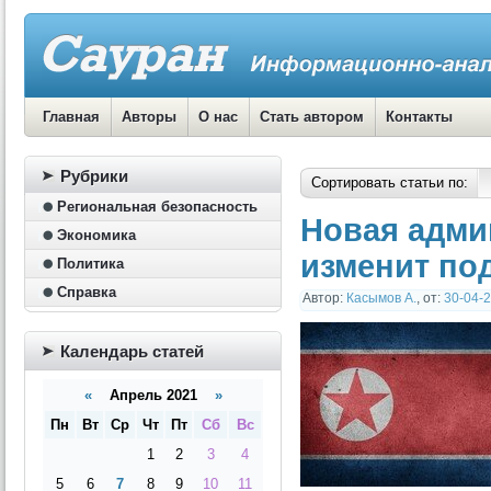
Главная
Авторы
О нас
Стать автором
Контакты
Рубрики
Сортировать статьи по:
Региональная безопасность
Новая адми
Экономика
изменит по
Политика
Справка
Автор:
Касымов А.
,
от:
30-04-2
Календарь статей
«
Апрель 2021
»
Пн
Вт
Ср
Чт
Пт
Сб
Вс
1
2
3
4
5
6
7
8
9
10
11