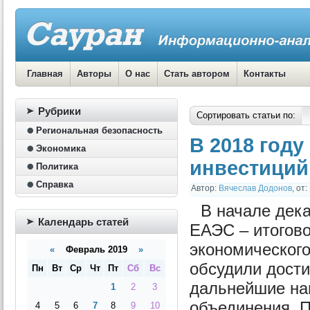
Главная
Авторы
О нас
Стать автором
Контакты
Рубрики
Сортировать статьи по:
Региональная безопасность
В 2018 году
Экономика
инвестиций
Политика
Справка
Автор:
Вячеслав Додонов
,
от:
В начале дека
Календарь статей
ЕАЭС – итогово
экономического
«
Февраль 2019
»
обсудили дости
Пн
Вт
Ср
Чт
Пт
Сб
Вс
дальнейшие на
1
2
3
объединения. П
4
5
6
7
8
9
10