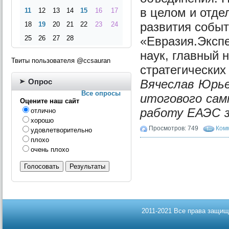
в целом и отде
11
12
13
14
15
16
17
развития событ
18
19
20
21
22
23
24
25
26
27
28
«Евразия.Экспе
наук, главный 
Твиты пользователя @ccsauran
стратегически
Опрос
Вячеслав Юрье
Все опросы
итогового сам
Оцените наш сайт
работу ЕАЭС за
отлично
хорошо
Просмотров: 749
Комм
удовлетворительно
плохо
очень плохо
Голосовать
Результаты
2011-2021 Все права защищ