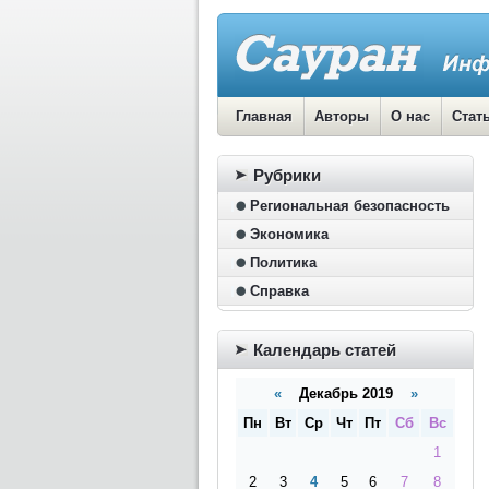
Главная
Авторы
О нас
Стат
Рубрики
Региональная безопасность
Экономика
Политика
Справка
Календарь статей
«
Декабрь 2019
»
Пн
Вт
Ср
Чт
Пт
Сб
Вс
1
2
3
4
5
6
7
8