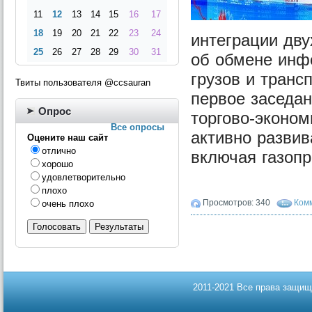
11
12
13
14
15
16
17
18
19
20
21
22
23
24
интеграции дву
25
26
27
28
29
30
31
об обмене инф
грузов и транс
Твиты пользователя @ccsauran
первое заседа
Опрос
торгово-эконом
Все опросы
активно развив
Оцените наш сайт
отлично
включая газоп
хорошо
удовлетворительно
плохо
Просмотров: 340
Комм
очень плохо
Голосовать
Результаты
2011-2021 Все права защищ