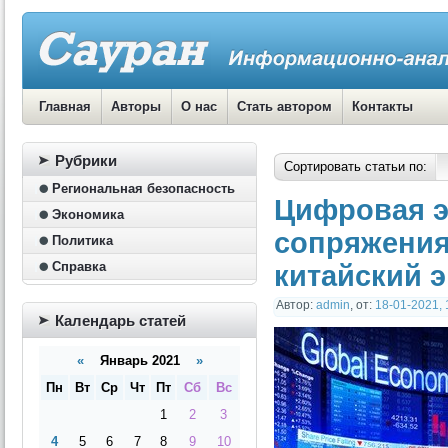
Главная
Авторы
О нас
Стать автором
Контакты
Рубрики
Сортировать статьи по:
Региональная безопасность
Цифровая э
Экономика
сопряжения
Политика
Справка
китайский 
Автор:
admin
,
от:
18-01-2021, 
Календарь статей
«
Январь 2021
»
Пн
Вт
Ср
Чт
Пт
Сб
Вс
1
2
3
4
5
6
7
8
9
10