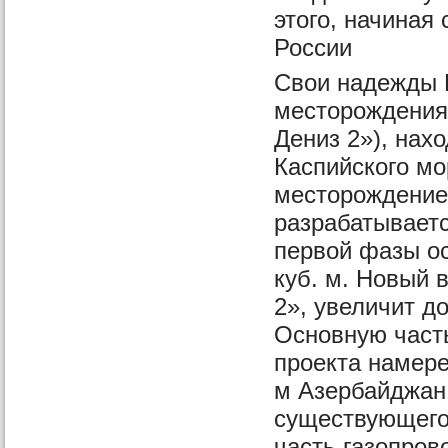
этого, начиная 
России
Свои надежды Б
месторождения
Дениз 2»), нах
Каспийского мо
месторождение 
разрабатывается
первой фазы ос
куб. м. Новый 
2», увеличит д
Основную част
проекта намере
м Азербайджан 
существующего 
часть газопров