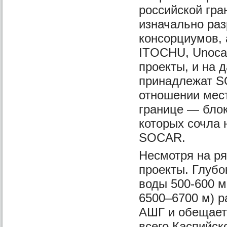
российской гр
изначально ра
консорциумов, 
ITOCHU, Unocal
проекты, и на 
принадлежат S
отношении мес
границе — блок
которых сочла
SOCAR.
Несмотря на р
проекты. Глуб
воды 500-600 м
6500–6700 м) 
АШГ и обещает 
всего Каспийск