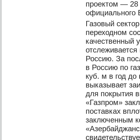
проектом — 28 
официального Б
Газовый сектор
переходном со
качественный у
отслеживается 
Россию. За пос
в Россию по га
куб. м в год до
выказывает заи
для покрытия в
«Газпром» зак
поставках вплот
заключенным ко
«Азербайджанс
свидетельствуе