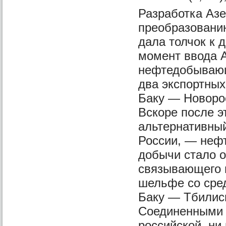
Разработка Аз
преобразованию
дала толчок к 
момент ввода А
нефтедобывающ
два экспортны
Баку — Новорос
Вскоре после э
альтернативный
России, — неф
добычи стало о
связывающего 
шельфе со сре
Баку — Тбилис
Соединенными Ш
российской, ни