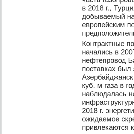
в 2018 г., Турц
добываемый на 
европейским п
предположитель
Контрактные по
начались в 2007
нефтепровод Б
поставках был 
Азербайджанска
куб. м газа в г
наблюдалась не
инфраструктурн
2018 г. энерге
ожидаемое скре
привлекаются к