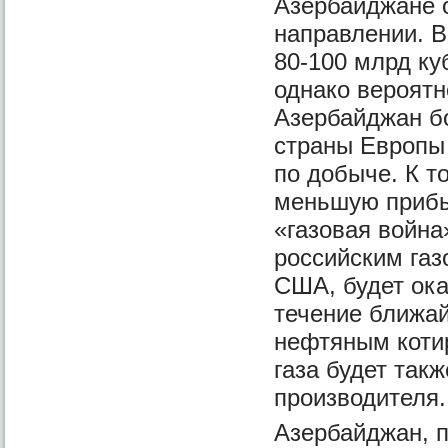
Азербайджане о
направлении. В
80-100 млрд ку
однако вероят
Азербайджан бо
страны Европы 
по добыче. К т
меньшую прибы
«газовая война
российским газ
США, будет ока
течение ближай
нефтяным коти
газа будет так
производителя.
Азербайджан, 