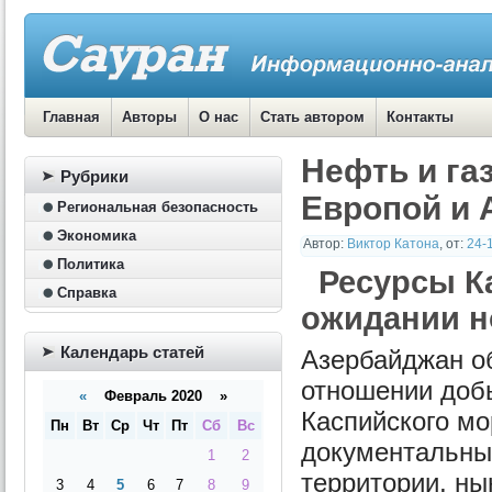
Главная
Авторы
О нас
Стать автором
Контакты
Нефть и га
Рубрики
Европой и А
Региональная безопасность
Экономика
Автор:
Виктор Катона
,
от:
24-
Политика
Ресурсы К
Справка
ожидании н
Календарь статей
Азербайджан о
отношении добы
«
Февраль 2020 »
Каспийского мо
Пн
Вт
Ср
Чт
Пт
Сб
Вс
документальны
1
2
территории, н
3
4
5
6
7
8
9