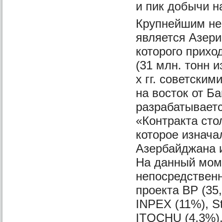
и пик добычи н
Крупнейшим не
является Азер
которого прихо
(31 млн. тонн 
х гг. советским
на восток от Б
разрабатываетс
«Контракта сто
которое изнач
Азербайджана 
На данный мом
непосредственн
проекта BP (35
INPEX (11%), St
ITOCHU (4,3%),