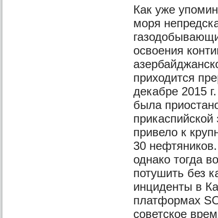
Как уже упомин
моря непредска
газодобывающи
освоения конти
азербайджанско
приходится пре
декабре 2015 
была приостано
прикаспийской 
привело к круп
30 нефтяников.
однако тогда в
потушить без к
инциденты в Ка
платформах SO
советское вре