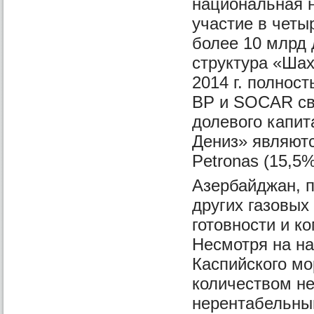
национальная 
участие в четы
более 10 млрд 
структура «Шах
2014 г. полност
BP и SOCAR св
долевого капи
Дениз» являютс
Petronas (15,5
Азербайджан, 
других газовых
готовности и к
Несмотря на на
Каспийского м
количеством н
нерентабельным