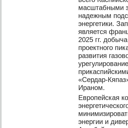
масштабными за
надежным подс
энергетики. За
является францу
2025 гг. добыч
проектного пик
развития газов
урегулирование
прикаспийским
«Сердар-Кяпаз»
Ираном.
Европейская ко
энергетическог
минимизировать
энергии и диве