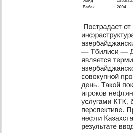
Умид
1953/20
Бабек
2004
Пострадает от
инфраструктура
азербайджански
— Тбилиси — Дж
является терми
азербайджанск
совокупной про
день. Такой по
игроков нефтян
услугами КТК, 
перспективе. П
нефти Казахста
результате вво