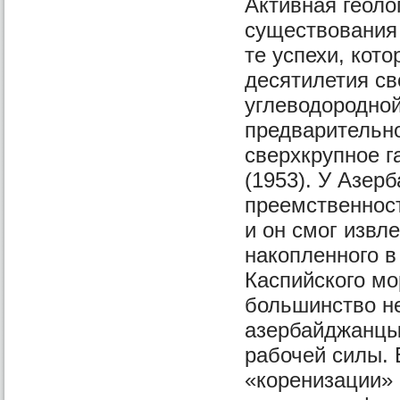
Активная геоло
существования
те успехи, кот
десятилетия с
углеводородно
предварительно
сверхкрупное 
(1953). У Азер
преемственнос
и он смог извле
накопленного в
Каспийского мо
большинство н
азербайджанцы
рабочей силы. 
«коренизации»