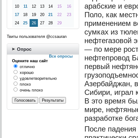
арабские и евр
10
11
12
13
14
15
16
Поло, как мест
17
18
19
20
21
22
23
применением во
24
25
26
27
28
29
сумках из тюле
Твиты пользователя @ccsauran
нефтегазовой э
— по мере рос
Опрос
нефтепровод Б
Все опросы
Оцените наш сайт
первый нефтян
отлично
хорошо
грузоподъемнос
удовлетворительно
Азербайджан, 
плохо
очень плохо
Сибири, играл 
В это время б
Голосовать
Результаты
мире, нефтяны
разработке бог
После падения
практически ср