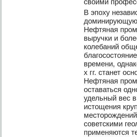
своими профес
В эпоху незави
доминирующую 
Нефтяная пром
выручки и боле
колебаний общ
благосостояние
времени, однако
х гг. станет о
Нефтяная пром
оставаться одн
удельный вес в
истощения кру
месторождений,
советскими гео
применяются т