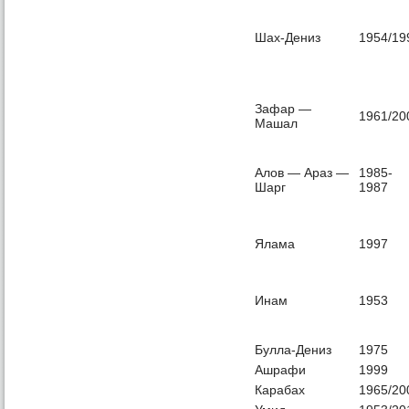
Шах-Дениз
1954/19
Зафар —
1961/20
Машал
Алов — Араз —
1985-
Шарг
1987
Ялама
1997
Инам
1953
Булла-Дениз
1975
Ашрафи
1999
Карабах
1965/20