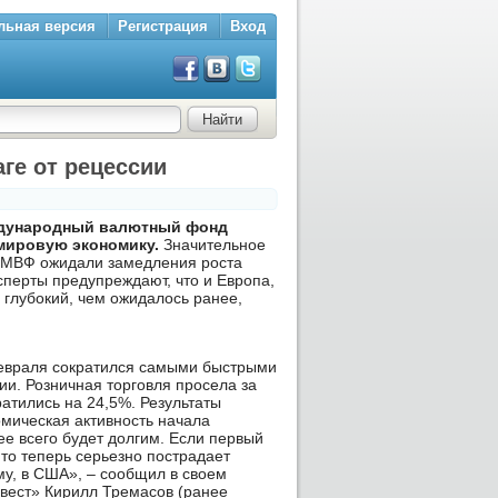
льная версия
Регистрация
Вход
ге от рецессии
еждународный валютный фонд
мировую экономику.
Значительное
в МВФ ожидали замедления роста
сперты предупреждают, что и Европа,
 глубокий, чем ожидалось ранее,
февраля сократился самыми быстрыми
ии. Розничная торговля просела за
ратились на 24,5%. Результаты
омическая активность начала
е всего будет долгим. Если первый
то теперь серьезно пострадает
му, в США», – сообщил в своем
нвест» Кирилл Тремасов (ранее