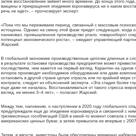
затем восстановление займет много времени. До конца этого года
вакцины и прекращения эпидемии коронавируса ни о каком восст
речь не идет», – прогнозирует эксперт.
«Пока что мы переживаем период, связанный с массовым психозо
истощены. Однако на смену этой фазе придет следующая, когда ок
паниковал, промышленное производство упало, товарооборот сокр
потенциал экономического роста», – ожидает управляющий партне
Жарский.
В глобальной экономике производственные цепочки длинные и сло
в результате остановки производства предприятия может привести
последствиям, чем кажется на первый взгляд. Карантин на одном 
которое производит необходимое оборудование или даже компон
остановить в другой стране целую отрасль или по крайней мере с
контракта, следует из объяснений эксперта. «Эта стадия более гл
еще даже не началась. Восстанавливаться от такого стресса миро
взгляд, не менее 3–4 лет», – полагает Жарский.
Между тем, напомним, о наступлении в 2020 году глобального спа
предупреждали еще до эпидемии коронавируса и связанной с ним 
трехмесячных гособлигаций США в какой-то момент совпала с пок
американских ценных бумаг, а затем превысила ее впервые с 2007 
Затем, в августе, инвесторы были обеспокоены временно наблюд