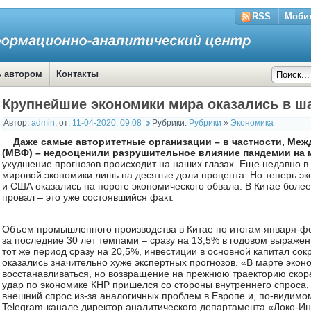
RSS
Моби
ь автором
Контакты
Крупнейшие экономики мира оказались в ша
Автор:
admin
,
от:
11-04-2020, 09:08
Рубрики:
Рубрики
»
Экономика
Даже самые авторитетные организации – в частности, М
(МВФ) – недооценили разрушительное влияние пандемии на 
ухудшение прогнозов происходит на наших глазах. Еще недавно 
мировой экономики лишь на десятые доли процента. Но теперь эк
и США оказались на пороге экономического обвала. В Китае более
провал – это уже состоявшийся факт.
Объем промышленного производства в Китае по итогам января-
за последние 30 лет темпами – сразу на 13,5% в годовом выражен
тот же период сразу на 20,5%, инвестиции в основной капитал сок
оказались значительно хуже экспертных прогнозов. «В марте экон
восстанавливаться, но возвращение на прежнюю траекторию скоре
удар по экономике КНР пришелся со стороны внутреннего спроса, 
внешний спрос из-за аналогичных проблем в Европе и, по-видимо
Telegram-канале директор аналитического департамента «Локо-И