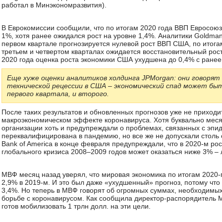
работал в Минэкономразвития).
В Еврокомиссии сообщили, что по итогам 2020 года ВВП Евросоюз
1%, хотя ранее ожидался рост на уровне 1,4%. Аналитики Goldman
первом квартале прогнозируется нулевой рост ВВП США, по итогам
третьем и четвертом кварталах ожидается восстановительный рост
2020 года оценка роста экономики США ухудшена до 0,4% с ране
Еще хуже оценки аналитиков холдинга JPMorgan: они говорят
технической рецессии в США – экономический спад может бы
первого квартала, и второго.
После таких результатов и обновленных прогнозов уже не приход
макроэкономическом эффекте коронавируса. Хотя буквально мес
организации хоть и предупреждали о проблемах, связанных с эпи
переквалифицирована в пандемию, но все же не допускали столь 
Bank of America в конце февраля предупреждали, что в 2020-м ро
глобального кризиса 2008–2009 годов может оказаться ниже 3% – 
МВФ месяц назад уверял, что мировая экономика по итогам 2020-г
2,9% в 2019-м. И это был даже «ухудшенный» прогноз, потому что
3,4%. Но теперь в МВФ говорят об огромных суммах, необходимы
борьбе с коронавирусом. Как сообщила директор-распорядитель 
готов мобилизовать 1 трлн долл. на эти цели.