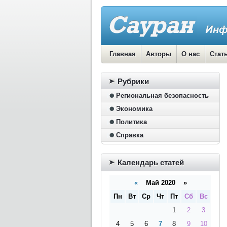
Главная
Авторы
О нас
Стат
Рубрики
Региональная безопасность
Экономика
Политика
Справка
Календарь статей
«
Май 2020 »
Пн
Вт
Ср
Чт
Пт
Сб
Вс
1
2
3
4
5
6
7
8
9
10