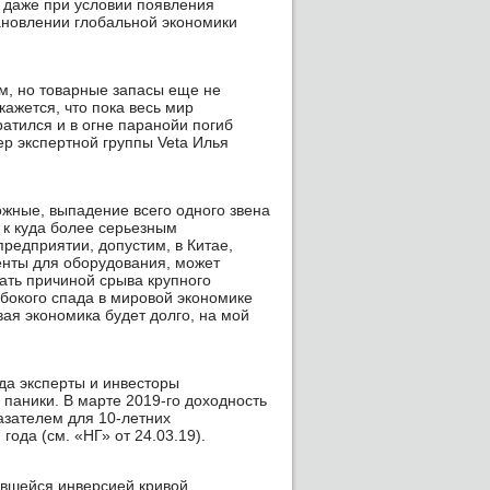
, даже при условии появления
ановлении глобальной экономики
м, но товарные запасы еще не
ажется, что пока весь мир
атился и в огне паранойи погиб
р экспертной группы Veta Илья
жные, выпадение всего одного звена
 к куда более серьезным
предприятии, допустим, в Китае,
енты для оборудования, может
тать причиной срыва крупного
убокого спада в мировой экономике
вая экономика будет долго, на мой
да эксперты и инвесторы
паники. В марте 2019-го доходность
азателем для 10-летних
года (см. «НГ» от 24.03.19).
авшейся инверсией кривой