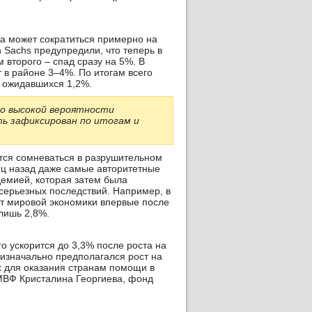
а может сократиться примерно на
 Sachs предупредили, что теперь в
 второго – спад сразу на 5%. В
 в районе 3–4%. По итогам всего
е ожидавшихся 1,2%.
 о высокой вероятности
ть зафиксирован по итогам и
ится сомневаться в разрушительном
яц назад даже самые авторитетные
демией, которая затем была
серьезных последствий. Например, в
ст мировой экономики впервые после
лишь 2,8%.
о ускорится до 3,3% после роста на
 изначально предполагался рост на
х для оказания странам помощи в
МВФ Кристалина Георгиева, фонд