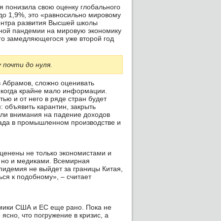
я понизила свою оценку глобального
 до 1,9%, это «равносильно мировому
Центра развития Высшей школы
сной пандемии на мировую экономику
ого замедляющегося уже второй год
почти до нуля.
 Абрамов, сложно оценивать
 когда крайне мало информации.
тью и от него в ряде стран будет
: объявить карантин, закрыть
щали внимания на падение доходов
пада в промышленном производстве и
енены не только экономистами и
 но и медиками. Всемирная
пидемия не выйдет за границы Китая,
ься к подобному», – считает
мики США и ЕС еще рано. Пока не
ясно, что погружение в кризис, а