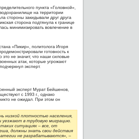
пределительного пункта «Головной»,
 водохранилище на территории
ала стороны закидывали друг друга
икская сторона подтянула к границе
алась минимизировать вовлечение в
стана «Пикир», политолога Игоря
продемонстрировали готовность к
это не значит, что наши силовые
военных атак, которые угрожают
подчеркнул эксперт.
военный эксперт Мурат Бейшенов,
ествуют с 1993 г., однако
никто не ожидал. При этом он
нь низкой плотностью населения,
и уезжают в трудовую миграцию.
таких ситуациях – все, от
еша, должны знать свои действия
тратегии не разрабатываются», –