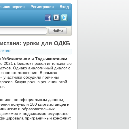
льная версия
Регистрация
Вход
истана: уроки для ОДКБ
литика
 Узбекистаном и Таджикистаном
е 2021 г. Бишкек провел интенсивные
стков. Однако аналогичный диалог с
езное столкновение. В рамках
р» участники обсудили причины
просов. Какую роль в решении этой
т».
границе, по официальным данным,
анения получили 180 кыргызстанцев и
дицинских и образовательных
е движимое и недвижимое имущество
ифицировала приграничный конфликт,