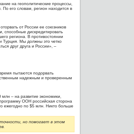
мание на геополитические процессы,
 По его словам, регион находится в
оторвать от России ее союзников
ии, способные дискредитировать
его региона. В противостоянии
и Турция. Мы должны это четко
ься друг друга и России», –
 время пытаются подорвать
инственным надежным и проверенным
 млн – на развитие экономики,
ю программу ООН российская сторона
о ежегодно по $5 млн. Никто больше
точности, но помогает в этом
ев.