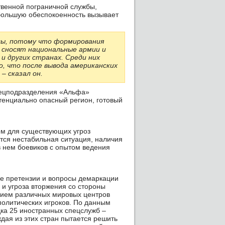
ственной пограничной службы,
большую обеспокоенность вызывает
сы, потому что формирования
 сносят национальные армии и
 и других странах. Среди них
о, что после вывода американских
– сказал он.
пецподразделения «Альфа»
тенциально опасный регион, готовый
ом для существующих угроз
ется нестабильная ситуация, наличия
в нем боевиков с опытом ведения
е претензии и вопросы демаркации
 и угроза вторжения со стороны
нием различных мировых центров
политических игроков. По данным
дка 25 иностранных спецслужб –
ждая из этих стран пытается решить