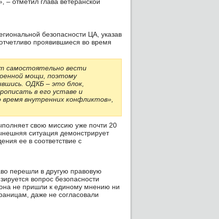
», – отметил глава ветеранской
егиональной безопасности ЦА, указав
 отчетливо проявившиеся во время
ет самостоятельно вести
военной мощи, поэтому
вшись. ОДКБ – это блок,
рописать в его уставе и
о время внутренних конфликтов»,
ыполняет свою миссию уже почти 20
нынешняя ситуация демонстрирует
ния ее в соответствие с
во перешли в другую правовую
лизируется вопрос безопасности
гиона не пришли к единому мнению ни
границам, даже не согласовали