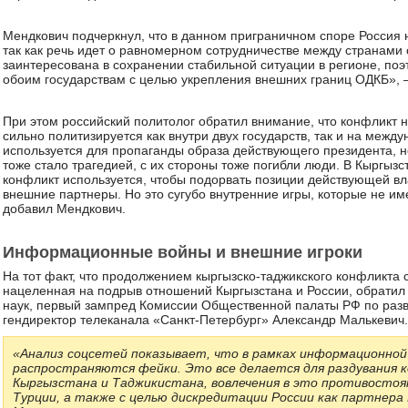
Мендкович подчеркнул, что в данном приграничном споре Россия н
так как речь идет о равномерном сотрудничестве между странами 
заинтересована в сохранении стабильной ситуации в регионе, поэ
обоим государствам с целью укрепления внешних границ ОДКБ», –
При этом российский политолог обратил внимание, что конфликт н
сильно политизируется как внутри двух государств, так и на межд
используется для пропаганды образа действующего президента, не
тоже стало трагедией, с их стороны тоже погибли люди. В Кыргызс
конфликт используется, чтобы подорвать позиции действующей вла
внешние партнеры. Но это сугубо внутренние игры, которые не и
добавил Мендкович.
Информационные войны и внешние игроки
На тот факт, что продолжением кыргызско-таджикского конфликта
нацеленная на подрыв отношений Кыргызстана и России, обратил
наук, первый зампред Комиссии Общественной палаты РФ по раз
гендиректор телеканала «Санкт-Петербург» Александр Малькевич.
«Анализ соцсетей показывает, что в рамках информационной
распространяются фейки. Это все делается для раздувания
Кыргызстана и Таджикистана, вовлечения в это противостоян
Турции, а также с целью дискредитации России как партнер