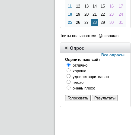
11
12
13
14
15
16
17
18
19
20
21
22
23
24
25
26
27
28
29
30
31
Твиты пользователя @ccsauran
Опрос
Все опросы
Оцените наш сайт
отлично
хорошо
удовлетворительно
плохо
очень плохо
Голосовать
Результаты