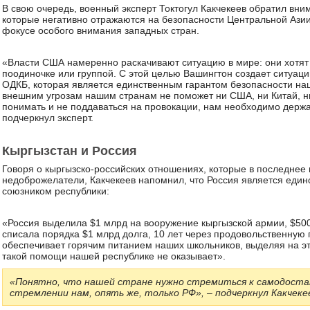
В свою очередь, военный эксперт Токтогул Какчекеев обратил вни
которые негативно отражаются на безопасности Центральной Азии.
фокусе особого внимания западных стран.
«Власти США намеренно раскачивают ситуацию в мире: они хотят 
поодиночке или группой. С этой целью Вашингтон создает ситуац
ОДКБ, которая является единственным гарантом безопасности наш
внешним угрозам нашим странам не поможет ни США, ни Китай, н
понимать и не поддаваться на провокации, нам необходимо держат
подчеркнул эксперт.
Кыргызстан и Россия
Говоря о кыргызско-российских отношениях, которые в последнее
недоброжелатели, Какчекеев напомнил, что Россия является ед
союзником республики:
«Россия выделила $1 млрд на вооружение кыргызской армии, $500
списала порядка $1 млрд долга, 10 лет через продовольственну
обеспечивает горячим питанием наших школьников, выделяя на эт
такой помощи нашей республике не оказывает».
«Понятно, что нашей стране нужно стремиться к самодоста
стремлении нам, опять же, только РФ», – подчеркнул Какчеке