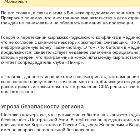
Малькевич.
По его словам, в связи с этим в Бишкеке предпочитают занимать
Прекрасно понимая, что иностранное вмешательство в дела стран
граждан не паниковать и не обращать внимания на провокации.
Говоря о перетекании кыргызско-таджикского конфликта в медийно
что не согласен с мнением некоторых экспертов, считающих, что 
информационную войну Таджикистану. О том, что баталии в меди
продолжаются, свидетельствует недавнее заявление официальног
который уверен, что приграничные конфликты между Кыргызстано
считает сопредседатель клуба «Пикир».
«Полагаю, данное заявление стоит рассматривать, как намерени
свое военное присутствие в качестве мер по стабилизации ситуаци
рассматривать исключительно как стремление США решить свои ст
пояснил эксперт.
Угроза безопасности региона
Шестаков подчеркнул, что трагические события на кыргызско-тадж
безопасность Центральной Азии. В этой связи он предположил, ч
президентами Кыргызстана и России Садыром Жапаровым и Влад
именно вопросы региональной безопасности.