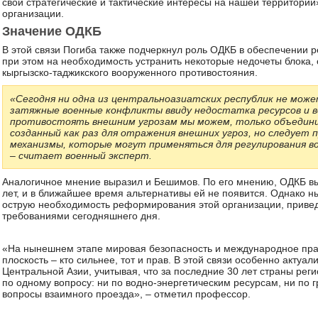
свои стратегические и тактические интересы на нашей территории
организации.
Значение ОДКБ
В этой связи Погиба также подчеркнул роль ОДКБ в обеспечении р
при этом на необходимость устранить некоторые недочеты блока,
кыргызско-таджикского вооруженного противостояния.
«Сегодня ни одна из центральноазиатских республик не мож
затяжные военные конфликты ввиду недостатка ресурсов и 
противостоять внешним угрозам мы можем, только объедини
созданный как раз для отражения внешних угроз, но следует п
механизмы, которые могут применяться для регулирования в
– считает военный эксперт.
Аналогичное мнение выразил и Бешимов. По его мнению, ОДКБ в
лет, и в ближайшее время альтернативы ей не появится. Однако 
острую необходимость реформирования этой организации, приведе
требованиями сегодняшнего дня.
«На нынешнем этапе мировая безопасность и международное пра
плоскость – кто сильнее, тот и прав. В этой связи особенно актуа
Центральной Азии, учитывая, что за последние 30 лет страны ре
по одному вопросу: ни по водно-энергетическим ресурсам, ни по 
вопросы взаимного проезда», – отметил профессор.