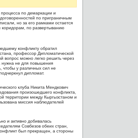
 процесса по демаркации и
е договоренностей по приграничным
писали, но за его рамками остается
м коридорам, по развертыванию
шедшему конфликту обратил
стана, профессор Дипломатической
й вопрос можно легко решить через
 нужна не для повышения
, чтобы у различных сил не
 подчеркнул дипломат.
тического клуба Никита Мендкович
ледования произошедшего конфликта,
ной территории между Кыргызстаном и
ользована миссия наблюдателей
но и активно добивалась
седателям Совбезов обеих стран,
конфликт был прекращен, а стороны