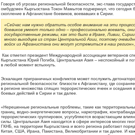
Говоря об угрозах региональной безопасности, экс-глава государ
омбудсмен Кыргызстана Токон Мамытов подчеркнул, что сегодня 
скопление в Афганистане боевиков, воевавших в Сирии.
«Сейчас нам нужно обратить особое внимание на эти процес
боевиков умеют только одно – профессионально воевать, они
государственные режимы, как это было в Ираке, Ливии, Сирии
много выходцев из стран Центральной Азии, поэтому очевидн
войск из Афганистана они могут устремиться в наш регион», 
Как отметил президент Международной ассоциации ветеранов с
Кыргызстана Юрий Погиба, Центральная Азия – неспокойный и по
в любой момент вспыхнуть.
Эскалация приграничных конфликтов может послужить детонатор
региональной безопасности: близости к Афганистану, где сохраня
в регионе множества спящих террористических ячеек и оседания 
боевых действий в Сирии и так далее.
«Нерешенные региональные проблемы, такие как территориальны
границ, водно-энергетические вопросы, наркотрафик, контрабанда
террористических группировок, усугубляются возрастающим влия
силы. Центральная Азия находится в сфере интересов многих гео
ГКНБ, на территории Кыргызстана и всего региона работают поря
Китая, США, Ирана, Пакистана, Великобритании и так далее. И ка