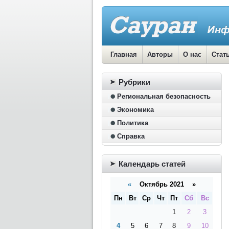
Главная
Авторы
О нас
Стат
Рубрики
Региональная безопасность
Экономика
Политика
Справка
Календарь статей
«
Октябрь 2021 »
Пн
Вт
Ср
Чт
Пт
Сб
Вс
1
2
3
4
5
6
7
8
9
10