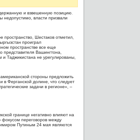
 сдержанную и взвешенную позицию.
ы недопустимо, власти призвали
е пространство, Шестаков отметил,
Кыргызстан проиграл
йном пространстве все еще
о представителя Вашингтона,
м и Таджикистана не урегулированы,
е американской стороны предложить
и в Ферганской долине, что следует
ратегические задачи в регионе», –
икской границе негативно влияют на
то фокусом переговоров между
имиром Путиным 24 мая являются