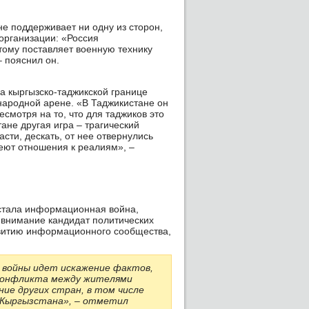
е поддерживает ни одну из сторон,
организации: «Россия
тому поставляет военную технику
 пояснил он.
а кыргызско-таджикской границе
ународной арене. «В Таджикистане он
смотря на то, что для таджиков это
тане другая игра – трагический
сти, дескать, от нее отвернулись
меют отношения к реалиям», –
 стала информационная война,
 внимание кандидат политических
витию информационного сообщества,
 войны идет искажение фактов,
 конфликта между жителями
ие других стран, в том числе
а Кыргызстана», – отметил