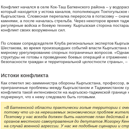
Конфликт начался в селе Кок-Таш Баткенского района – у водорас
который находится у истока каналов, пополняющих Токтогульское
Кыргызстана. Словесная перепалка переросла в потасовку – снач
камнями, а после началась стрельба. Через некоторое время тадж
регулярные войска и боевую технику. Кыргызская сторона постар
конфликт своих вооруженных сил.
По словам сопредседателя Клуба региональных экспертов Кыргыз
Шестакова, во время произошедших событий власти Кыргызстана 
мирному урегулированию спорных пограничных вопросов. «Однако 
структуры не готовы к проведению боевых операций и отражению 
безопасности граждан и территориальной целостности страны», – 
Истоки конфликта
Как отметил экс-замминистра обороны Кыргызстана, профессор, 
приграничные проблемы между Кыргызстаном и Таджикистаном сущ
конфликта такой интенсивности на кыргызско-таджикской границе 
подчеркнул, что к нему следовало быть готовыми.
«В Баткенской области практически голые территории с оче
потому что из-за нерешаемых экономических проблем жител
Поэтому у нас всегда должен быть наготове план действий в 
органов местного самоуправления до депутатов Жогорку Кен
на случай военной агрессии. У нас же подобные сценарии и с