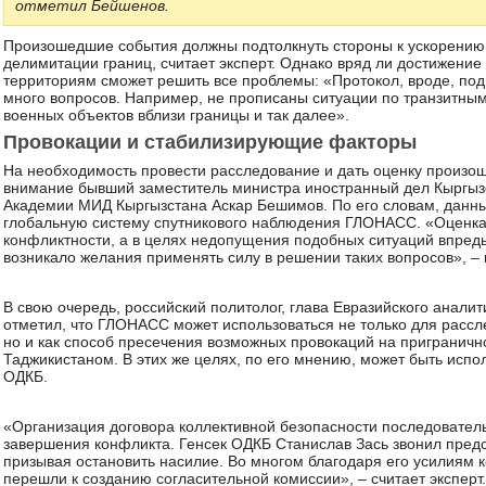
отметил Бейшенов.
Произошедшие события должны подтолкнуть стороны к ускорению
делимитации границ, считает эксперт. Однако вряд ли достижени
территориям сможет решить все проблемы: «Протокол, вроде, под
много вопросов. Например, не прописаны ситуации по транзитны
военных объектов вблизи границы и так далее».
Провокации и стабилизирующие факторы
На необходимость провести расследование и дать оценку произо
внимание бывший заместитель министра иностранный дел Кыргыз
Академии МИД Кыргызстана Аскар Бешимов. По его словам, данны
глобальную систему спутникового наблюдения ГЛОНАСС. «Оценка
конфликтности, а в целях недопущения подобных ситуаций впредь
возникало желания применять силу в решении таких вопросов», –
В свою очередь, российский политолог, глава Евразийского анали
отметил, что ГЛОНАСС может использоваться не только для расс
но и как способ пресечения возможных провокаций на пригранич
Таджикистаном. В этих же целях, по его мнению, может быть исп
ОДКБ.
«Организация договора коллективной безопасности последователь
завершения конфликта. Генсек ОДКБ Станислав Зась звонил пред
призывая остановить насилие. Во многом благодаря его усилиям 
перешли к созданию согласительной комиссии», – считает эксперт.