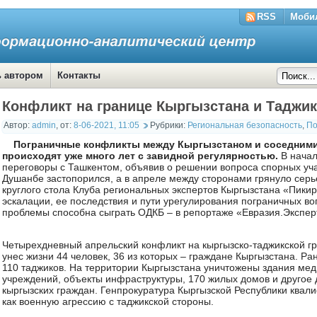
RSS
Моби
ь автором
Контакты
Конфликт на границе Кыргызстана и Таджик
Автор:
admin
,
от:
8-06-2021, 11:05
Рубрики:
Региональная безопасность
,
По
Пограничные конфликты между Кыргызстаном и соседними
происходят уже много лет с завидной регулярностью.
В начал
переговоры с Ташкентом, объявив о решении вопроса спорных уча
Душанбе застопорился, а в апреле между сторонами грянуло серь
круглого стола Клуба региональных экспертов Кыргызстана «Пики
эскалации, ее последствия и пути урегулирования пограничных во
проблемы способна сыграть ОДКБ – в репортаже «Евразия.Экспер
Четырехдневный апрельский конфликт на кыргызско-таджикской 
унес жизни 44 человек, 36 из которых – граждане Кыргызстана. Р
110 таджиков. На территории Кыргызстана уничтожены здания ме
учреждений, объекты инфраструктуры, 170 жилых домов и друго
кыргызских граждан. Генпрокуратура Кыргызской Республики квал
как военную агрессию с таджикской стороны.