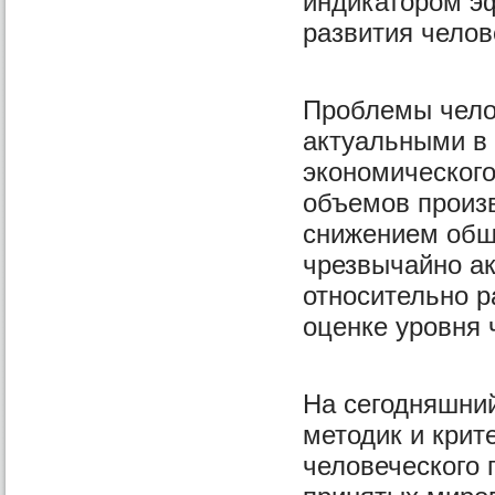
индикатором эф
развития челов
Проблемы челов
актуальными в
экономического
объемов произ
снижением общ
чрезвычайно а
относительно р
оценке уровня 
На сегодняшни
методик и крит
человеческого 