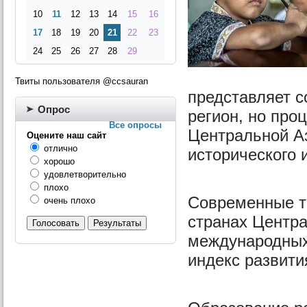
10
11
12
13
14
15
16
17
18
19
20
21
22
23
24
25
26
27
28
29
Твиты пользователя @ccsauran
представляет с
Опрос
регион, но про
Все опросы
Центральной Аз
Оцените наш сайт
отлично
исторического 
хорошо
удовлетворительно
плохо
Современные те
очень плохо
странах Центр
Голосовать
Результаты
международных 
индекс развити