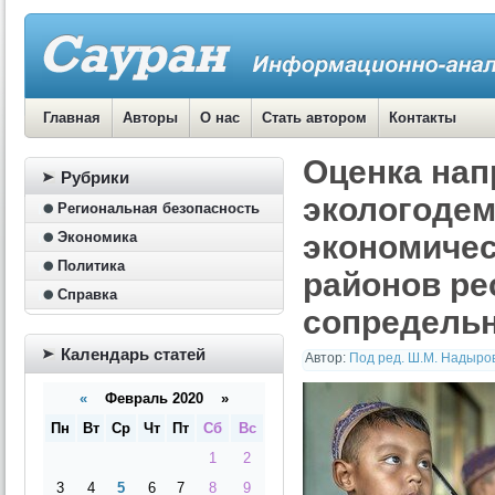
Главная
Авторы
О нас
Стать автором
Контакты
Оценка на
Рубрики
экологодем
Региональная безопасность
Экономика
экономичес
Политика
районов ре
Справка
сопредельн
Календарь статей
Автор:
Под ред. Ш.М. Надыро
«
Февраль 2020 »
Пн
Вт
Ср
Чт
Пт
Сб
Вс
1
2
3
4
5
6
7
8
9