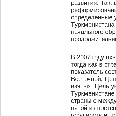
развития. Так,
реформировани
определенные у
Туркменистана
начального обра
продолжительно
В 2007 году ох
тогда как в ст
показатель сос
Восточной, Це
взятых. Цель у
Туркменистане 
страны с межд
пятой из постс
государств и Г