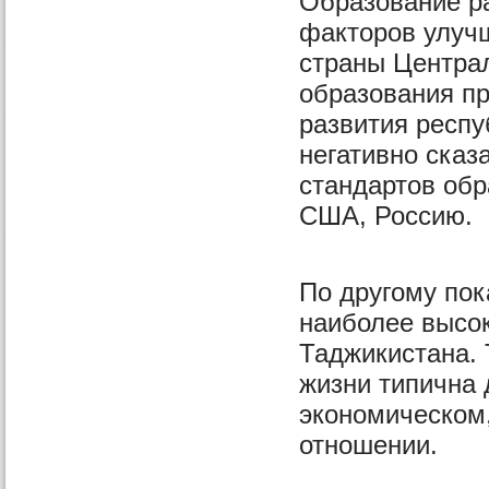
Образование ра
факторов улучш
страны Централ
образования п
развития респу
негативно ска
стандартов обр
США, Россию.
По другому пок
наиболее высок
Таджикистана. 
жизни типична 
экономическом
отношении.