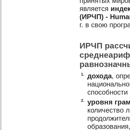
принятых миро
является
индек
(ИРЧП) - Huma
г. в свою прог
ИРЧП рассч
среднеариф
равнозначн
1.
дохода
, опр
национальног
способности
2.
уровня гра
количество л
продолжител
образования,