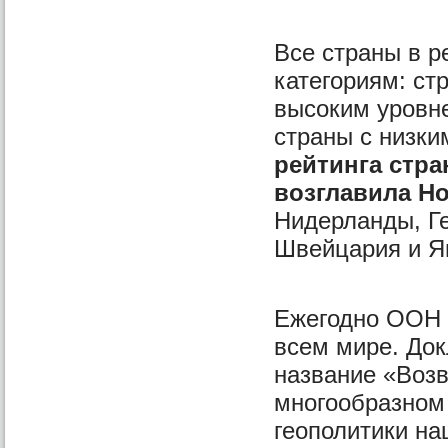
Все страны в р
категориям: ст
высоким уровн
страны с низки
рейтинга стр
возглавила Н
Нидерланды, Г
Швейцария и Я
Ежегодно ООН п
всем мире. Док
название «Возв
многообразном
геополитики на